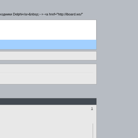
сходники Delphi</a>&nbsp;--> <a href="http://iboard.ws/"
1