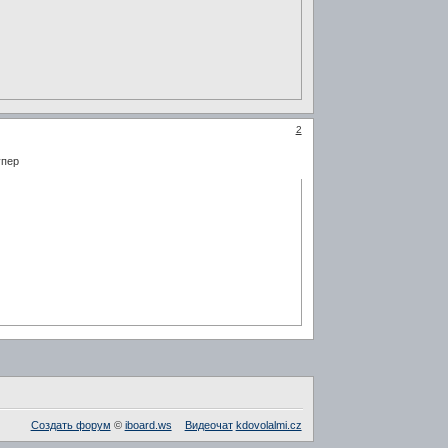
2
упер
Создать форум
©
iboard.ws
Видеочат
kdovolalmi.cz