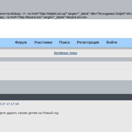
плоги</a>&nbsp; <!--<a href="http://delphi.od.ua/" target="_blank" title="Исходники Delphi">И
; <a href="http://iboard.ws/" target="_blank">iboard.ws</a>
Форум
Участники
Поиск
Регистрация
Войти
Активные темы
2-27 17:17:19
удете дарить своим детям на Новый год