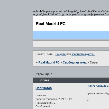
<a href="http://delpher.od.ua/" target="_blank" title="Сплоги">С
target="_blank" title="Создать форум">Создать форум</a> &copy
Real Madrid FC
Привет, Гость!
Войдите
или
зарегистрируйтесь
.
»
Real Madrid FC
»
Свободная тема
»
Совет
Страница:
1
Совет
Поделиться
2021-1
Олег Котов
привет, что вы б
Новичок
Зарегистрирован
: 2021-12-27
0
Приглашений:
0
Сообщений:
1