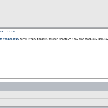
2-27 19:22:51
tps://samokat.ua/
детям купили подарки, беговел младгему и самокат старшему, цены с