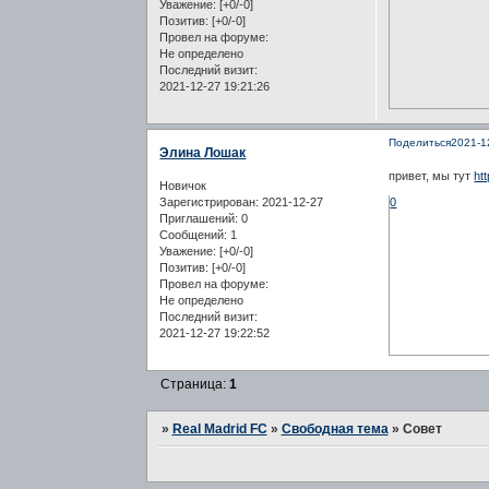
Уважение:
[+0/-0]
Позитив:
[+0/-0]
Провел на форуме:
Не определено
Последний визит:
2021-12-27 19:21:26
Поделиться
2021-1
Элина Лошак
привет, мы тут
ht
Новичок
Зарегистрирован
: 2021-12-27
0
Приглашений:
0
Сообщений:
1
Уважение:
[+0/-0]
Позитив:
[+0/-0]
Провел на форуме:
Не определено
Последний визит:
2021-12-27 19:22:52
Страница:
1
»
Real Madrid FC
»
Свободная тема
»
Совет