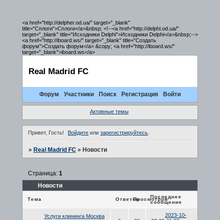
<a href="http://delpher.od.ua/" target="_blank"
title="Сплоги">Сплоги</a>&nbsp; <!--<a href="http://delphi.od.ua/"
target="_blank" title="Исходники Delphi">Исходники Delphi</a>&nbsp;-->
<a href="http://iboard.ws/" target="_blank" title="Создать
форум">Создать форум</a> &copy; <a href="http://iboard.ws/"
target="_blank">iboard.ws</a>
Real Madrid FC
Форум
Участники
Поиск
Регистрация
Войти
Активные темы
Привет, Гость!
Войдите
или
зарегистрируйтесь
.
»
Real Madrid FC
»
Новости
Страница:
1
Новости
Последнее
Тема
Ответов
Просмотров
сообщение
2023-10-
Услуги клининга Москва