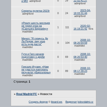
0
29
22 02:41:27
и МО
admjrttvel
admjrttvel
2023-04-
Секреты рулетки 2023г
0
24
18 03:31:44
admjrttvel
admjrttvel
«Реал» шесть месяцев
не терял очки на
2020-02-
1
111
«Сантьяго Бернабеу»
16 19:21:42
fora
madridist
Мичел: "Я горжусь Де
2008-10-
Ла Редом, ему еще
0
104
08 20:54:59
есть куда расти"
madridist
madridist
Гути и Гаго начали
2008-10-
подготовку к дерби
0
69
08 20:53:40
madridist
madridist
Гонсало Игуаин: «Нам
2008-10-
не удастся повторить
0
89
08 17:39:23
результат «Барселоны»
madridist
madridist
Страница:
1
»
Real Madrid FC
»
Новости
Создать форум
©
iboard.ws
Видеочат
kdovolalmi.cz